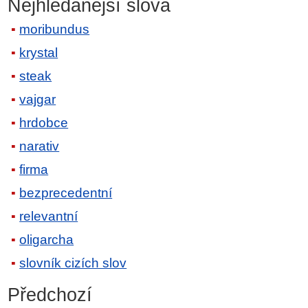
Nejhledanější slova
moribundus
krystal
steak
vajgar
hrdobce
narativ
firma
bezprecedentní
relevantní
oligarcha
slovník cizích slov
Předchozí