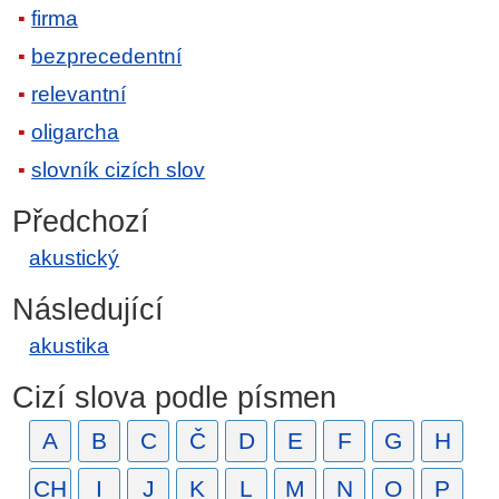
firma
bezprecedentní
relevantní
oligarcha
slovník cizích slov
Předchozí
akustický
Následující
akustika
Cizí slova podle písmen
A
B
C
Č
D
E
F
G
H
CH
I
J
K
L
M
N
O
P