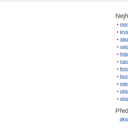
Nejh
mor
krys
ste
vaj
hrd
nara
firm
bez
rele
oli
slov
Před
akv