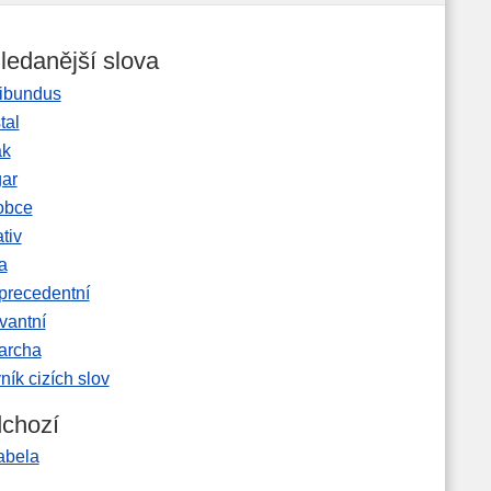
ledanější slova
ibundus
tal
ak
gar
obce
tiv
a
precedentní
vantní
garcha
ník cizích slov
chozí
abela