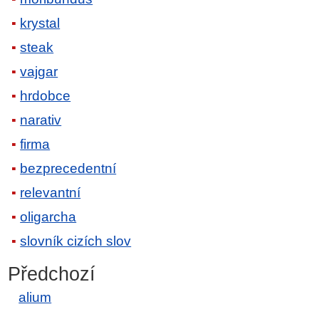
krystal
steak
vajgar
hrdobce
narativ
firma
bezprecedentní
relevantní
oligarcha
slovník cizích slov
Předchozí
alium