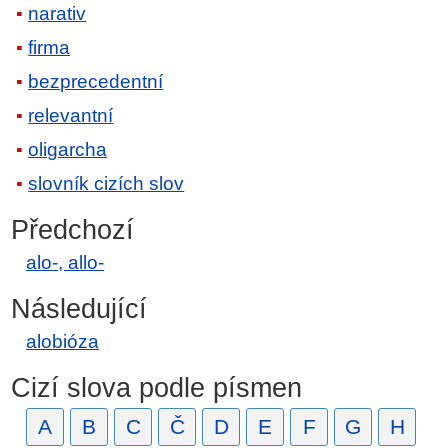
narativ
firma
bezprecedentní
relevantní
oligarcha
slovník cizích slov
Předchozí
alo-, allo-
Následující
alobióza
Cizí slova podle písmen
A
B
C
Č
D
E
F
G
H