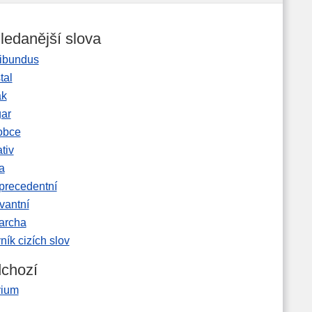
ledanější slova
ibundus
tal
ak
gar
obce
tiv
a
precedentní
vantní
garcha
ník cizích slov
chozí
vium