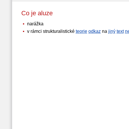
Co je aluze
narážka
v rámci strukturalistické
teorie
odkaz
na
jiný
text
n