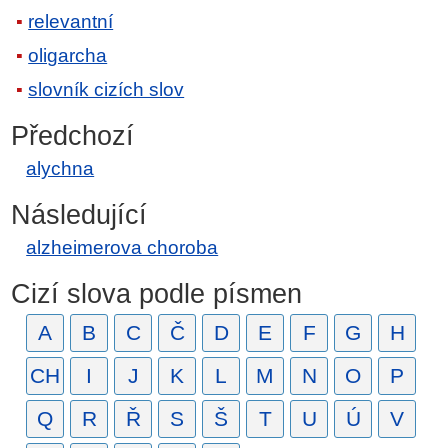
relevantní
oligarcha
slovník cizích slov
Předchozí
alychna
Následující
alzheimerova choroba
Cizí slova podle písmen
A
B
C
Č
D
E
F
G
H
CH
I
J
K
L
M
N
O
P
Q
R
Ř
S
Š
T
U
Ú
V