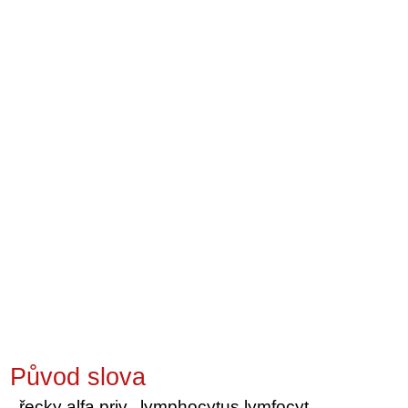
Původ slova
řecky alfa priv., lymphocytus lymfocyt