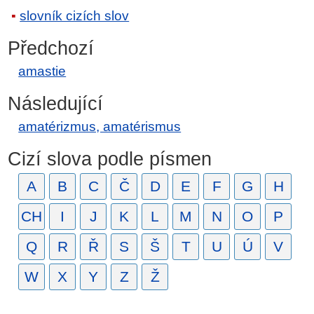
slovník cizích slov
Předchozí
amastie
Následující
amatérizmus, amatérismus
Cizí slova podle písmen
A
B
C
Č
D
E
F
G
H
CH
I
J
K
L
M
N
O
P
Q
R
Ř
S
Š
T
U
Ú
V
W
X
Y
Z
Ž