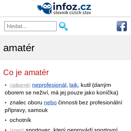
amatér
Co je amatér
neprofesionál
,
laik
, kutil (daným
(
odborně
)
oborem se neživí, má jej pouze jako koníčka)
znalec oboru
nebo
činnosti bez profesionální
přípravy, samouk
ochotník
sportovec, který neprovádí sportovní
(
sport
)