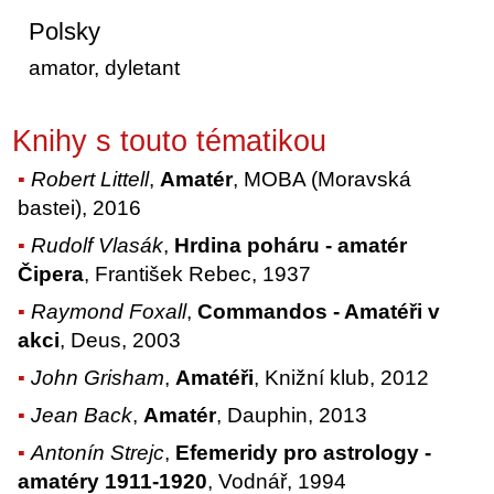
Polsky
amator, dyletant
Knihy s touto tématikou
Robert Littell
,
Amatér
, MOBA (Moravská
bastei), 2016
Rudolf Vlasák
,
Hrdina poháru - amatér
Čipera
, František Rebec, 1937
Raymond Foxall
,
Commandos - Amatéři v
akci
, Deus, 2003
John Grisham
,
Amatéři
, Knižní klub, 2012
Jean Back
,
Amatér
, Dauphin, 2013
Antonín Strejc
,
Efemeridy pro astrology -
amatéry 1911-1920
, Vodnář, 1994