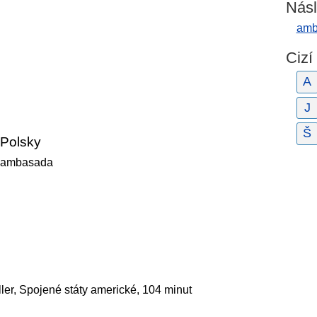
Násl
amb
Cizí
A
J
Š
Polsky
ambasada
iller, Spojené státy americké, 104 minut