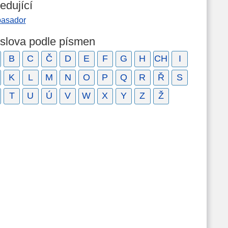
edující
asador
 slova podle písmen
B
C
Č
D
E
F
G
H
CH
I
K
L
M
N
O
P
Q
R
Ř
S
T
U
Ú
V
W
X
Y
Z
Ž