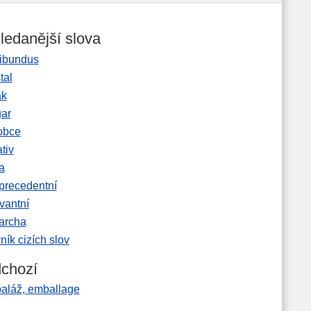
ledanější slova
ibundus
tal
ak
gar
obce
tiv
a
precedentní
vantní
garcha
ník cizích slov
chozí
aláž, emballage