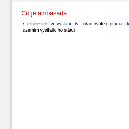
Co je ambasáda
velvyslanectví
- úřad trvalé
diplomatic
(diplomacie)
územím vysílajícího státu)