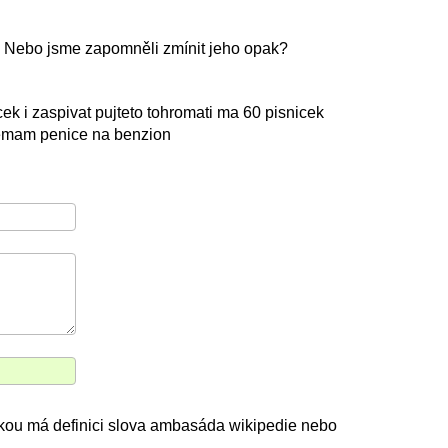
 Nebo jsme zapomněli zmínit jeho opak?
icek i zaspivat pujteto tohromati ma 60 pisnicek
 nemam penice na benzion
akou má definici slova ambasáda wikipedie nebo