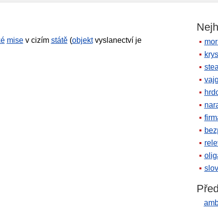
Nejh
ké
mise
v cizím
státě
(
objekt
vyslanectví je
mor
krys
ste
vaj
hrd
nara
firm
bez
rele
oli
slov
Před
amb