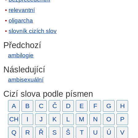
relevantní
oligarcha
slovník cizích slov
Předchozí
ambilogie
Následující
ambisexuální
Cizí slova podle písmen
A
B
C
Č
D
E
F
G
H
CH
I
J
K
L
M
N
O
P
Q
R
Ř
S
Š
T
U
Ú
V