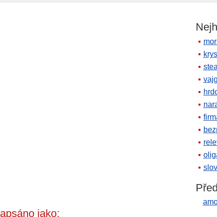
Nejh
mor
krys
ste
vaj
hrd
nara
firm
bez
rele
oli
slov
Před
amor
apsáno jako: