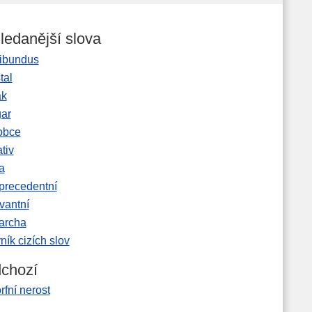
ledanější slova
ibundus
tal
ak
gar
obce
tiv
a
precedentní
vantní
garcha
ník cizích slov
chozí
fní nerost