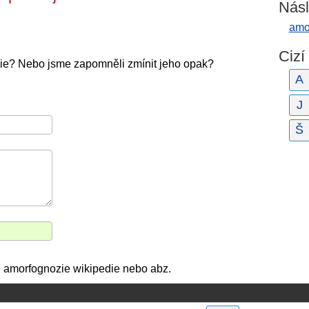
Násl
amo
Cizí
ie? Nebo jsme zapomněli zmínit jeho opak?
A
J
Š
vě amorfognozie wikipedie nebo abz.