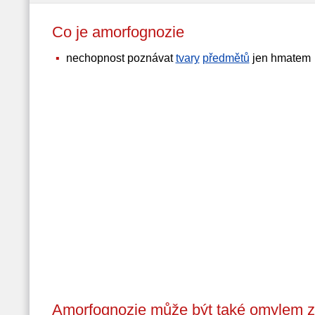
Co je amorfognozie
nechopnost poznávat
tvary
předmětů
jen hmatem
Amorfognozie může být také omylem z