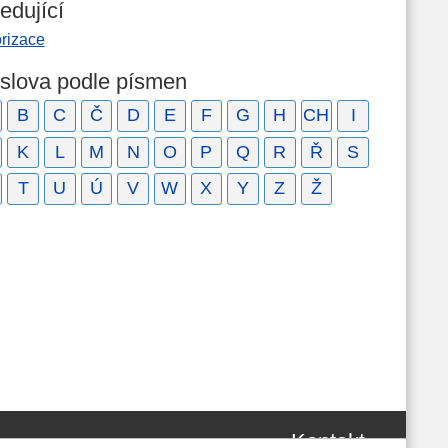
edující
rizace
 slova podle písmen
B
C
Č
D
E
F
G
H
CH
I
K
L
M
N
O
P
Q
R
Ř
S
T
U
Ú
V
W
X
Y
Z
Ž
Kontakt