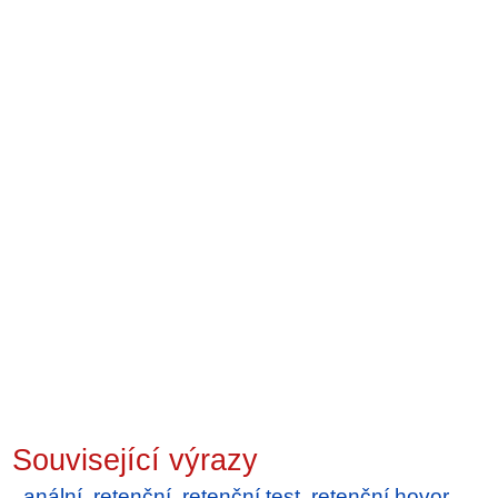
Související výrazy
anální
,
retenční
,
retenční test
,
retenční hovor
,