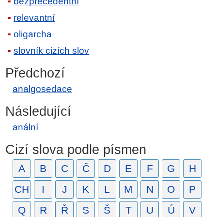
bezprecedentní
relevantní
oligarcha
slovník cizích slov
Předchozí
analgosedace
Následující
anální
Cizí slova podle písmen
A
B
C
Č
D
E
F
G
H
CH
I
J
K
L
M
N
O
P
Q
R
Ř
S
Š
T
U
Ú
V