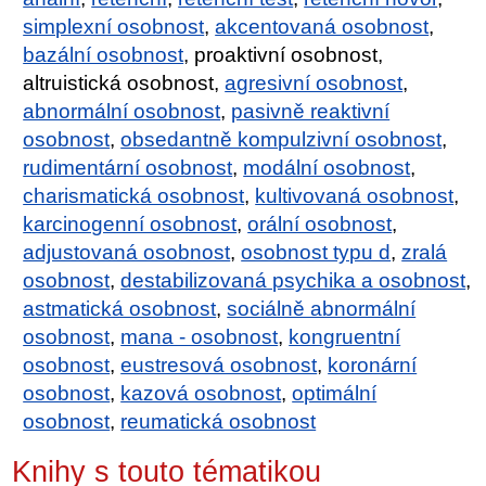
simplexní osobnost
,
akcentovaná osobnost
,
bazální osobnost
, proaktivní osobnost,
altruistická osobnost,
agresivní osobnost
,
abnormální osobnost
,
pasivně reaktivní
osobnost
,
obsedantně kompulzivní osobnost
,
rudimentární osobnost
,
modální osobnost
,
charismatická osobnost
,
kultivovaná osobnost
,
karcinogenní osobnost
,
orální osobnost
,
adjustovaná osobnost
,
osobnost typu d
,
zralá
osobnost
,
destabilizovaná psychika a osobnost
,
astmatická osobnost
,
sociálně abnormální
osobnost
,
mana - osobnost
,
kongruentní
osobnost
,
eustresová osobnost
,
koronární
osobnost
,
kazová osobnost
,
optimální
osobnost
,
reumatická osobnost
Knihy s touto tématikou