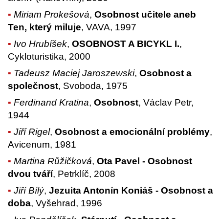
Miriam Prokešová
,
Osobnost učitele aneb
Ten, který miluje
, VAVA, 1997
Ivo Hrubíšek
,
OSOBNOST A BICYKL I.
,
Cykloturistika, 2000
Tadeusz Maciej Jaroszewski
,
Osobnost a
společnost
, Svoboda, 1975
Ferdinand Kratina
,
Osobnost
, Václav Petr,
1944
Jiří Rigel
,
Osobnost a emocionální problémy
,
Avicenum, 1981
Martina Růžičková
,
Ota Pavel - Osobnost
dvou tváří
, Petrklíč, 2008
Jiří Bílý
,
Jezuita Antonín Koniáš - Osobnost a
doba
, Vyšehrad, 1996