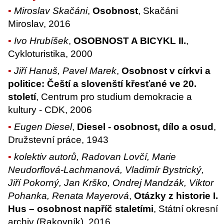
Miroslav Skačáni
,
Osobnost
, Skačáni
Miroslav, 2016
Ivo Hrubíšek
,
OSOBNOST A BICYKL II.
,
Cykloturistika, 2000
Jiří Hanuš, Pavel Marek
,
Osobnost v církvi a
politice: Čeští a slovenští křesťané ve 20.
století
, Centrum pro studium demokracie a
kultury - CDK, 2006
Eugen Diesel
,
Diesel - osobnost, dílo a osud
,
Družstevní práce, 1943
kolektiv autorů, Radovan Lovčí, Marie
Neudorflová-Lachmanová, Vladimír Bystrický,
Jiří Pokorný, Jan Krško, Ondrej Mandzák, Viktor
Pohanka, Renata Mayerová
,
Otázky z historie I.
Hus – osobnost napříč staletími
, Státní okresní
archiv (Rakovník), 2016