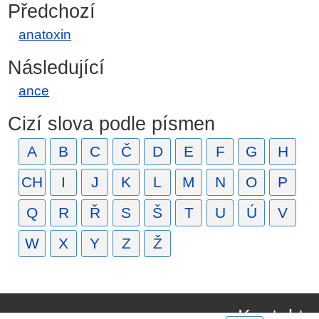
Předchozí
anatoxin
Následující
ance
Cizí slova podle písmen
A
B
C
Č
D
E
F
G
H
CH
I
J
K
L
M
N
O
P
Q
R
Ř
S
Š
T
U
Ú
V
W
X
Y
Z
Ž
Kontakt