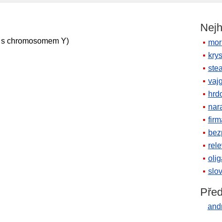
Nejh
 s chromosomem Y)
mor
krys
ste
vaj
hrd
nara
firm
bez
rele
oli
slov
Před
and