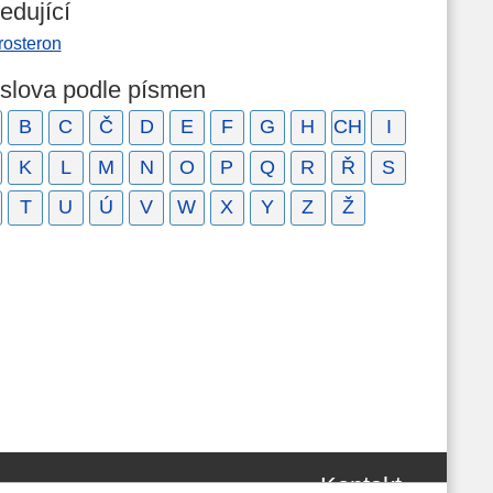
edující
rosteron
 slova podle písmen
B
C
Č
D
E
F
G
H
CH
I
K
L
M
N
O
P
Q
R
Ř
S
T
U
Ú
V
W
X
Y
Z
Ž
Kontakt