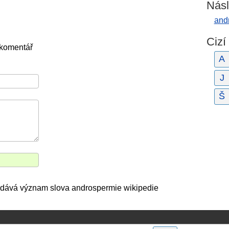
Násl
and
Cizí
 komentář
A
J
Š
 udává význam slova androspermie wikipedie