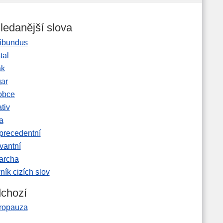
ledanější slova
ibundus
tal
ak
gar
obce
tiv
a
precedentní
vantní
garcha
ník cizích slov
chozí
ropauza