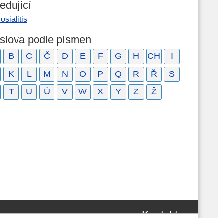
edující
osialitis
 slova podle písmen
B
C
Č
D
E
F
G
H
CH
I
K
L
M
N
O
P
Q
R
Ř
S
T
U
Ú
V
W
X
Y
Z
Ž
Kontakt