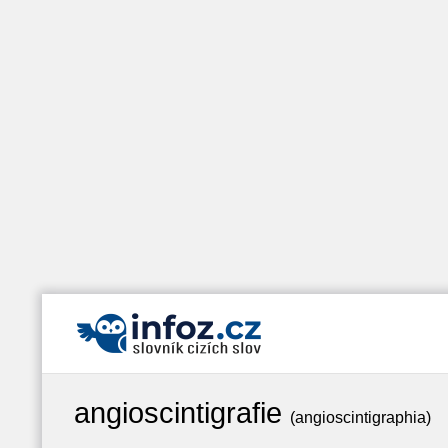
angioscintigrafie
(angioscintigraphia)