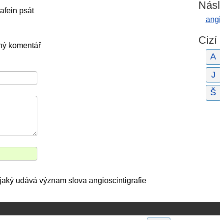
Násl
rafein psát
angi
Cizí
ný komentář
A
J
Š
 jaký udává význam slova angioscintigrafie