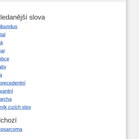
ledanější slova
ibundus
tal
ak
gar
obce
tiv
a
precedentní
vantní
garcha
ník cizích slov
chozí
iosarcoma