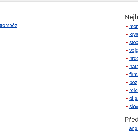
Nejh
trombóz
mor
krys
ste
vaj
hrd
nara
firm
bez
rele
oli
slov
Před
ang