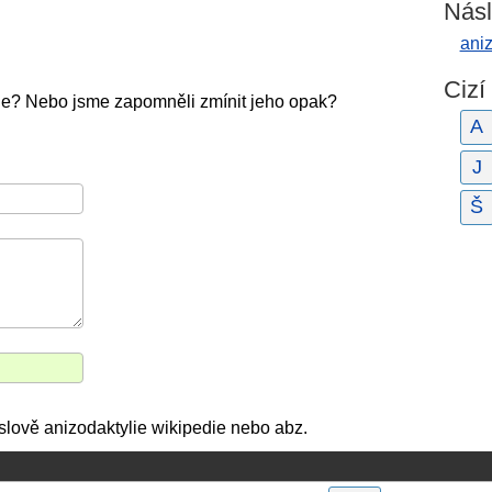
Násl
ani
Cizí
lie? Nebo jsme zapomněli zmínit jeho opak?
A
J
Š
o slově anizodaktylie wikipedie nebo abz.