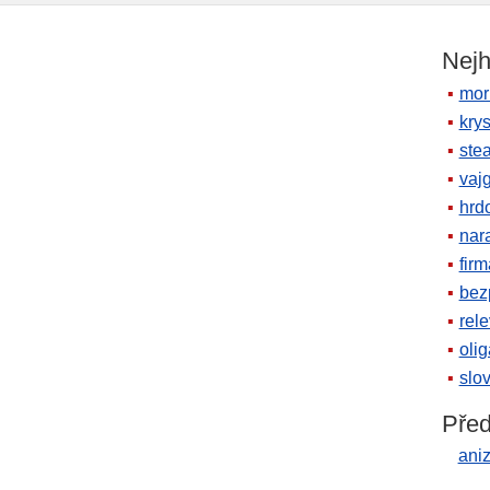
Nejh
mor
krys
ste
vaj
hrd
nara
firm
bez
rele
oli
slov
Před
ani