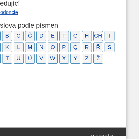
edující
zodoncie
 slova podle písmen
B
C
Č
D
E
F
G
H
CH
I
K
L
M
N
O
P
Q
R
Ř
S
T
U
Ú
V
W
X
Y
Z
Ž
Kontakt