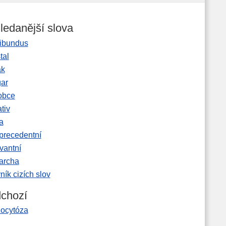
ledanější slova
ibundus
tal
ak
gar
obce
tiv
a
precedentní
vantní
garcha
ník cizích slov
chozí
zocytóza