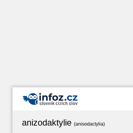
anizodaktylie
(anisodactylia)