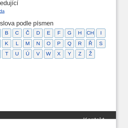
edující
da
 slova podle písmen
B
C
Č
D
E
F
G
H
CH
I
K
L
M
N
O
P
Q
R
Ř
S
T
U
Ú
V
W
X
Y
Z
Ž
Kontakt