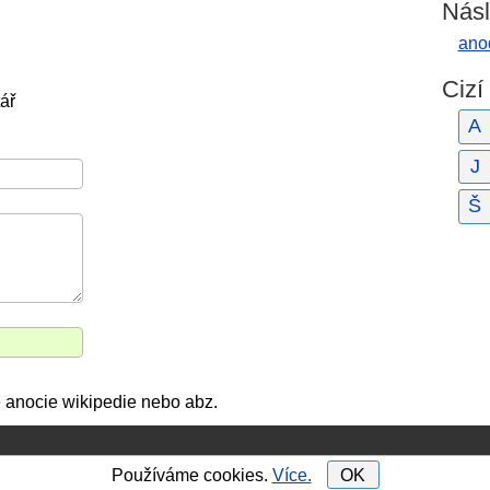
Násl
ano
Cizí
ář
A
J
Š
ě anocie wikipedie nebo abz.
Používáme cookies.
Více.
OK