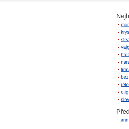
Nejh
mor
krys
ste
vaj
hrd
nara
firm
bez
rele
oli
slov
Před
ann