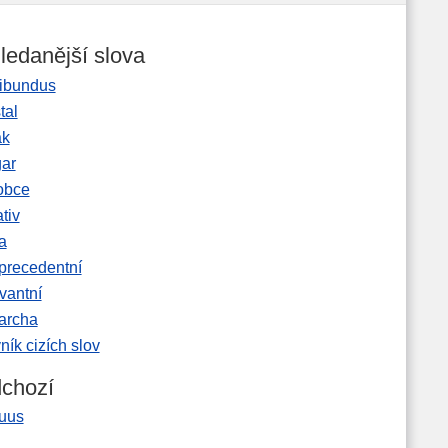
ledanější slova
ibundus
tal
ak
gar
obce
tiv
a
precedentní
vantní
garcha
ník cizích slov
chozí
uus