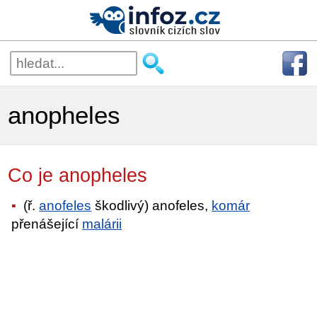
anopheles
Co je anopheles
(ř.
anofeles
škodlivý) anofeles,
komár
přenášející
malárii