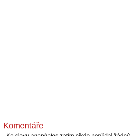
Komentáře
Ke slovu
anopheles
zatím nikdo nepřidal žádný