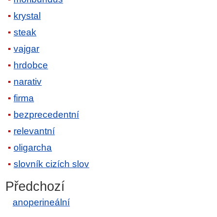
krystal
steak
vajgar
hrdobce
narativ
firma
bezprecedentní
relevantní
oligarcha
slovník cizích slov
Předchozí
anoperineální