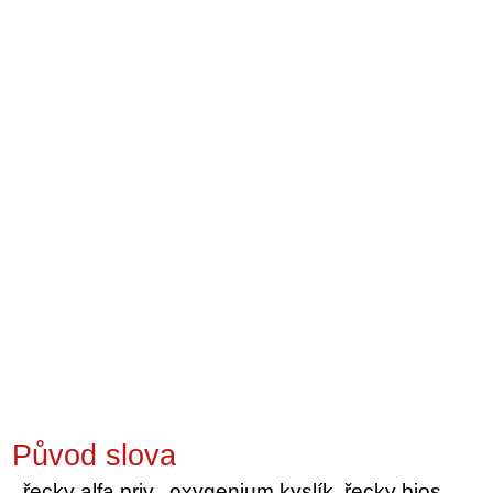
Původ slova
řecky alfa priv., oxygenium kyslík, řecky bios