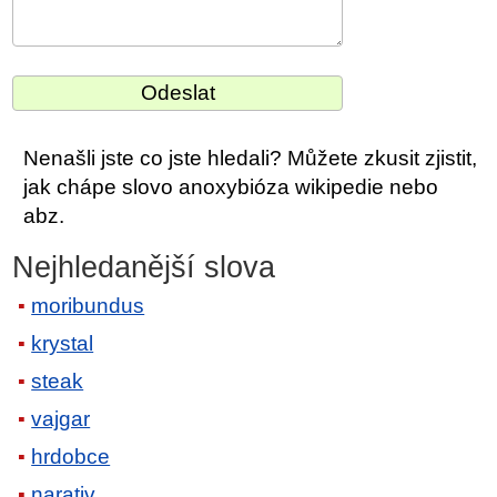
Nenašli jste co jste hledali? Můžete zkusit zjistit,
jak chápe slovo anoxybióza wikipedie nebo
abz.
Nejhledanější slova
moribundus
krystal
steak
vajgar
hrdobce
narativ