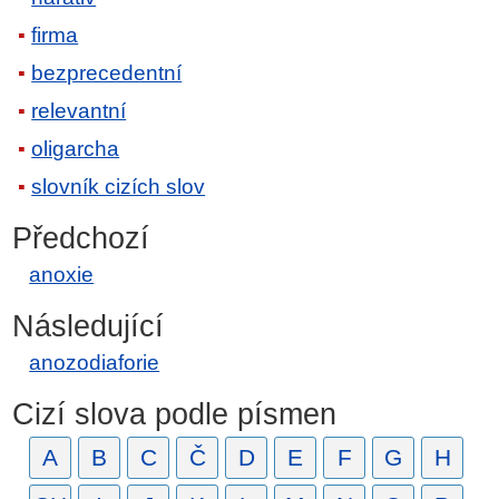
firma
bezprecedentní
relevantní
oligarcha
slovník cizích slov
Předchozí
anoxie
Následující
anozodiaforie
Cizí slova podle písmen
A
B
C
Č
D
E
F
G
H