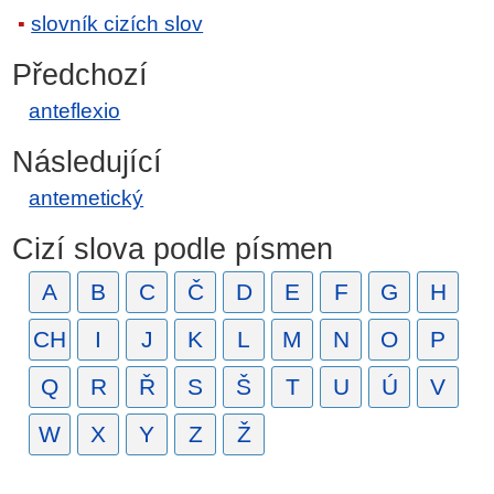
slovník cizích slov
Předchozí
anteflexio
Následující
antemetický
Cizí slova podle písmen
A
B
C
Č
D
E
F
G
H
CH
I
J
K
L
M
N
O
P
Q
R
Ř
S
Š
T
U
Ú
V
W
X
Y
Z
Ž