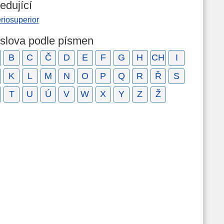
edující
riosuperior
 slova podle písmen
B
C
Č
D
E
F
G
H
CH
I
K
L
M
N
O
P
Q
R
Ř
S
T
U
Ú
V
W
X
Y
Z
Ž