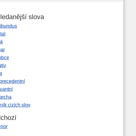
ledanější slova
ibundus
tal
ak
gar
obce
tiv
a
precedentní
vantní
garcha
ník cizích slov
chozí
rior