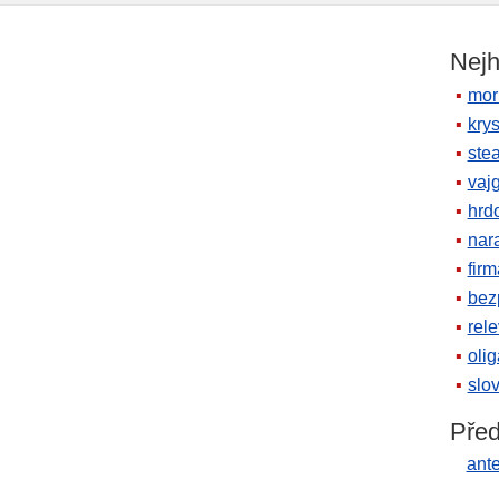
Nejh
mor
krys
ste
vaj
hrd
nara
firm
bez
rele
oli
slov
Před
ante