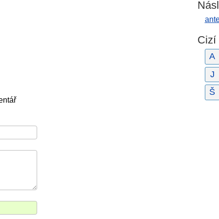
Násl
ante
Cizí
A
J
Š
entář