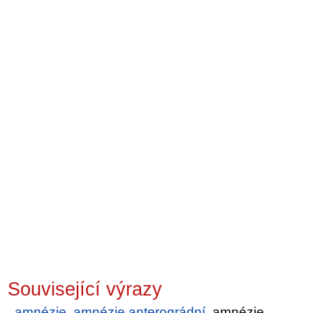
Související výrazy
amnézie
,
amnézie anterográdní
, amnézie