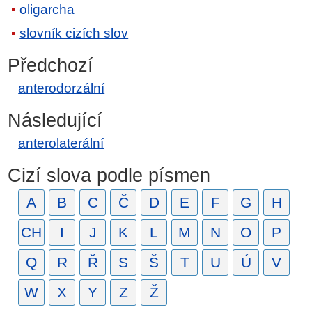
oligarcha
slovník cizích slov
Předchozí
anterodorzální
Následující
anterolaterální
Cizí slova podle písmen
A
B
C
Č
D
E
F
G
H
CH
I
J
K
L
M
N
O
P
Q
R
Ř
S
Š
T
U
Ú
V
W
X
Y
Z
Ž