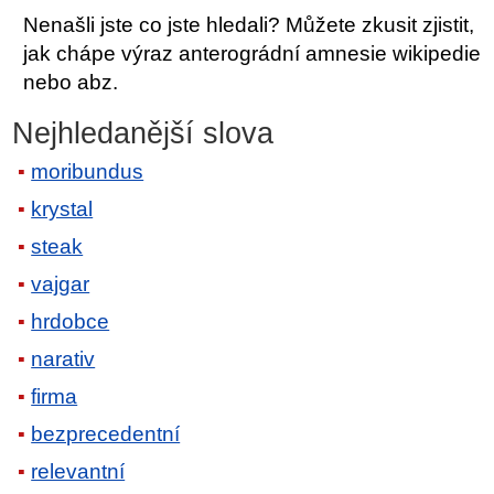
Nenašli jste co jste hledali? Můžete zkusit zjistit,
jak chápe výraz anterográdní amnesie wikipedie
nebo abz.
Nejhledanější slova
moribundus
krystal
steak
vajgar
hrdobce
narativ
firma
bezprecedentní
relevantní