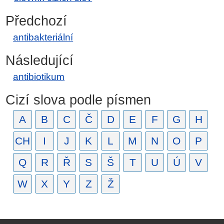
Předchozí
antibakteriální
Následující
antibiotikum
Cizí slova podle písmen
A
B
C
Č
D
E
F
G
H
CH
I
J
K
L
M
N
O
P
Q
R
Ř
S
Š
T
U
Ú
V
W
X
Y
Z
Ž