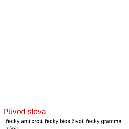
Původ slova
řecky anti proti, řecky bios život, řecky gramma
zápis