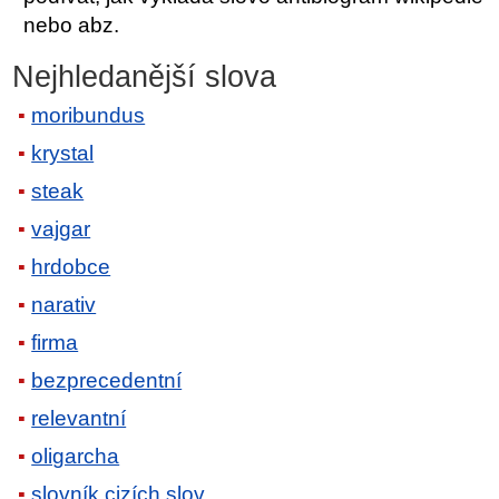
nebo abz.
Nejhledanější slova
moribundus
krystal
steak
vajgar
hrdobce
narativ
firma
bezprecedentní
relevantní
oligarcha
slovník cizích slov