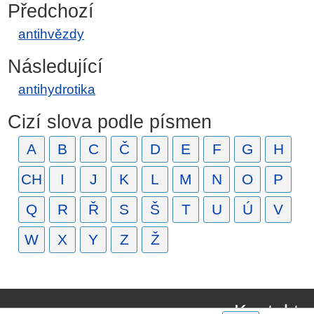
Předchozí
antihvězdy
Následující
antihydrotika
Cizí slova podle písmen
A
B
C
Č
D
E
F
G
H
CH
I
J
K
L
M
N
O
P
Q
R
Ř
S
Š
T
U
Ú
V
W
X
Y
Z
Ž
Kontakt