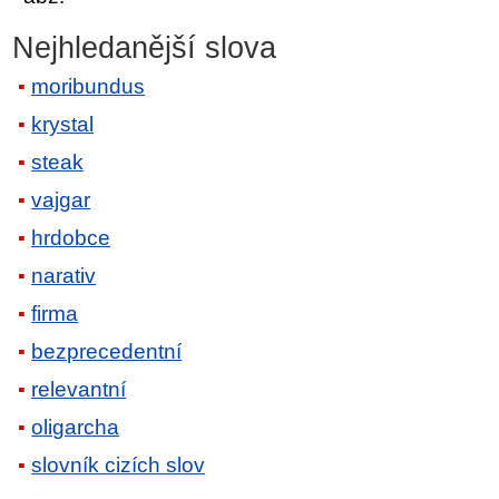
Nejhledanější slova
moribundus
krystal
steak
vajgar
hrdobce
narativ
firma
bezprecedentní
relevantní
oligarcha
slovník cizích slov