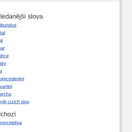
ledanější slova
ibundus
tal
ak
gar
obce
tiv
a
precedentní
vantní
garcha
ník cizích slov
chozí
konceptiva