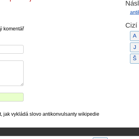
Násl
anti
Cizí
ný komentář
A
J
Š
, jak vykládá slovo antikonvulsanty wikipedie