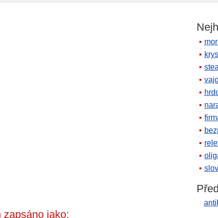
Nejh
mor
krys
ste
vaj
hrd
nara
firm
bez
rele
oli
slov
Před
anti
 zapsáno jako: