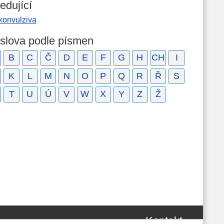
edující
konvulziva
 slova podle písmen
B
C
Č
D
E
F
G
H
CH
I
K
L
M
N
O
P
Q
R
Ř
S
T
U
Ú
V
W
X
Y
Z
Ž
Kontakt