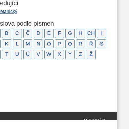
edující
tetanický
 slova podle písmen
B
C
Č
D
E
F
G
H
CH
I
K
L
M
N
O
P
Q
R
Ř
S
T
U
Ú
V
W
X
Y
Z
Ž
Kontakt