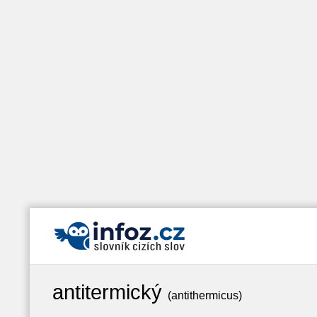
antitermický
(antithermicus)