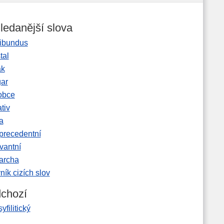
ledanější slova
ibundus
tal
ak
gar
obce
tiv
a
precedentní
vantní
garcha
ník cizích slov
chozí
syfilitický