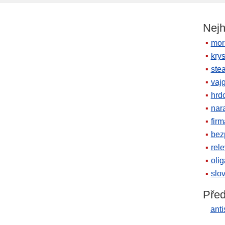
Nejh
mor
krys
ste
vaj
hrd
nara
firm
bez
rele
oli
slov
Před
anti