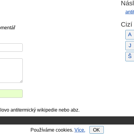
Násl
anti
Cizí
omentář
A
J
Š
lovo antitermický wikipedie nebo abz.
Používáme cookies.
Více.
OK