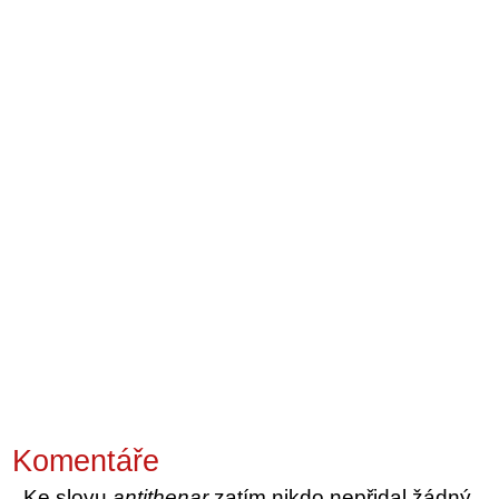
Komentáře
Ke slovu
antithenar
zatím nikdo nepřidal žádný