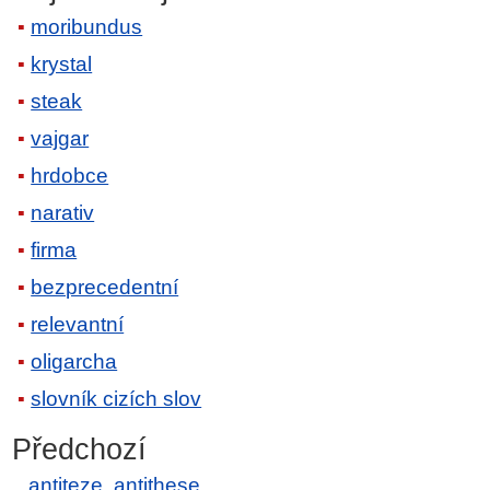
moribundus
krystal
steak
vajgar
hrdobce
narativ
firma
bezprecedentní
relevantní
oligarcha
slovník cizích slov
Předchozí
antiteze, antithese