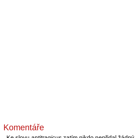
Komentáře
Ke slovu
antitragicus
zatím nikdo nepřidal žádný