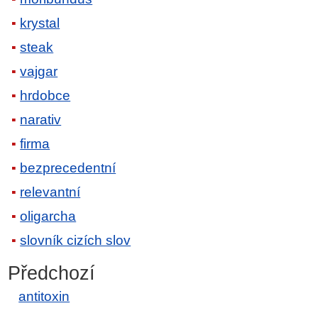
krystal
steak
vajgar
hrdobce
narativ
firma
bezprecedentní
relevantní
oligarcha
slovník cizích slov
Předchozí
antitoxin