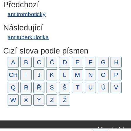
Předchozí
antitrombotický
Následující
antituberkulotika
Cizí slova podle písmen
A
B
C
Č
D
E
F
G
H
CH
I
J
K
L
M
N
O
P
Q
R
Ř
S
Š
T
U
Ú
V
W
X
Y
Z
Ž
Kontakt