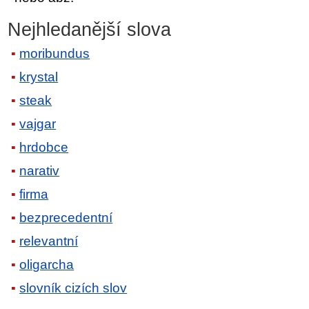
Nejhledanější slova
moribundus
krystal
steak
vajgar
hrdobce
narativ
firma
bezprecedentní
relevantní
oligarcha
slovník cizích slov