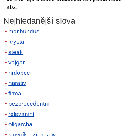
abz.
Nejhledanější slova
moribundus
krystal
steak
vajgar
hrdobce
narativ
firma
bezprecedentní
relevantní
oligarcha
slovník cizích slov