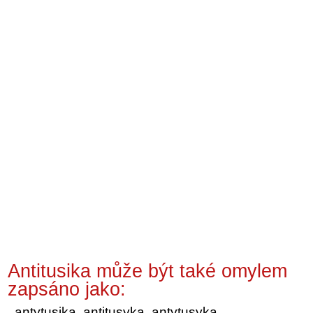
Antitusika může být také omylem
zapsáno jako:
antytusika, antitusyka, antytusyka