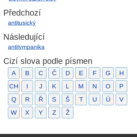
Předchozí
antitusický
Následující
antitympanika
Cizí slova podle písmen
A
B
C
Č
D
E
F
G
H
CH
I
J
K
L
M
N
O
P
Q
R
Ř
S
Š
T
U
Ú
V
W
X
Y
Z
Ž