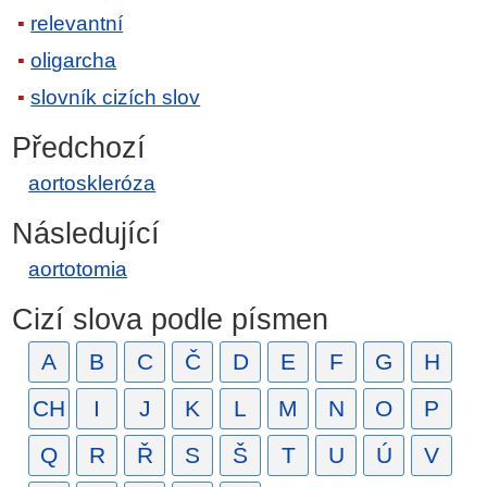
relevantní
oligarcha
slovník cizích slov
Předchozí
aortoskleróza
Následující
aortotomia
Cizí slova podle písmen
A
B
C
Č
D
E
F
G
H
CH
I
J
K
L
M
N
O
P
Q
R
Ř
S
Š
T
U
Ú
V