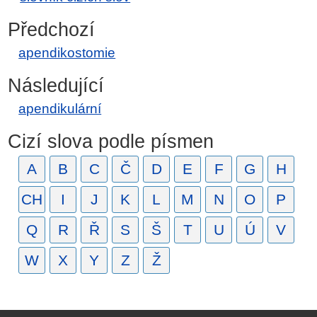
Předchozí
apendikostomie
Následující
apendikulární
Cizí slova podle písmen
A
B
C
Č
D
E
F
G
H
CH
I
J
K
L
M
N
O
P
Q
R
Ř
S
Š
T
U
Ú
V
W
X
Y
Z
Ž