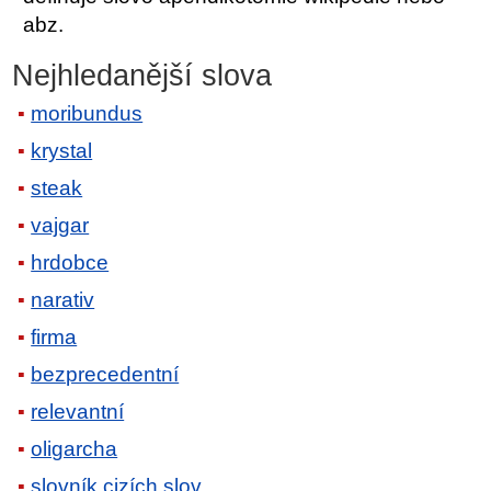
abz.
Nejhledanější slova
moribundus
krystal
steak
vajgar
hrdobce
narativ
firma
bezprecedentní
relevantní
oligarcha
slovník cizích slov