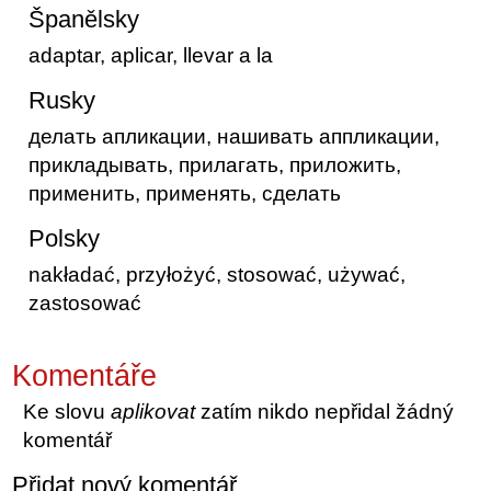
Španělsky
adaptar, aplicar, llevar a la
Rusky
делать апликации, нашивать аппликации,
прикладывать, прилагать, приложить,
применить, применять, сделать
Polsky
nakładać, przyłożyć, stosować, używać,
zastosować
Komentáře
Ke slovu
aplikovat
zatím nikdo nepřidal žádný
komentář
Přidat nový komentář