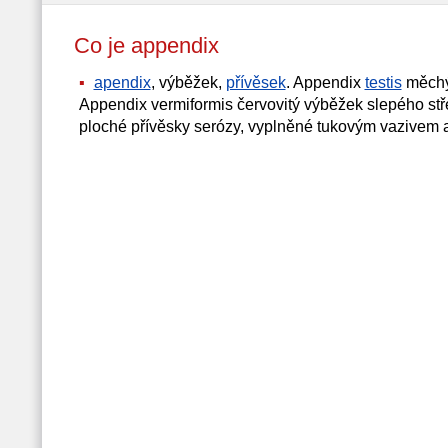
Co je appendix
apendix
, výběžek,
přívěsek
. Appendix
testis
měchýř
Appendix vermiformis červovitý výběžek slepého st
ploché přívěsky serózy, vyplněné tukovým vazivem 