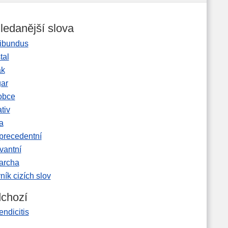
ledanější slova
ibundus
tal
ak
gar
obce
tiv
a
precedentní
vantní
garcha
ník cizích slov
chozí
ndicitis