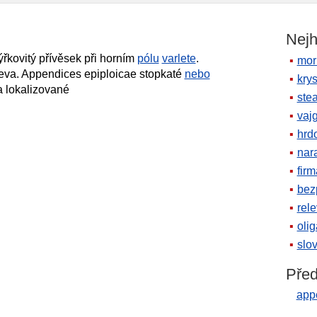
Nejh
kovitý přívěsek při horním
pólu
varlete
.
mor
řeva. Appendices epiploicae stopkaté
nebo
krys
a lokalizované
ste
vaj
hrd
nara
firm
bez
rele
oli
slov
Před
appe