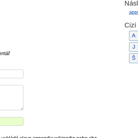
Násl
app
Cizí
A
J
entář
Š