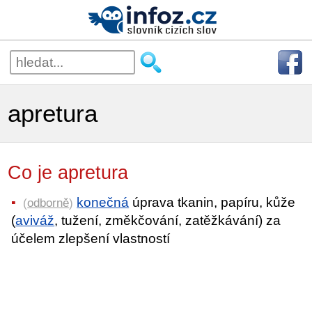
apretura
Co je apretura
konečná
úprava tkanin, papíru, kůže
(
odborně
)
(
aviváž
, tužení, změkčování, zatěžkávání) za
účelem zlepšení vlastností