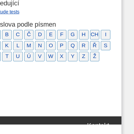
edující
tude tests
 slova podle písmen
B
C
Č
D
E
F
G
H
CH
I
K
L
M
N
O
P
Q
R
Ř
S
T
U
Ú
V
W
X
Y
Z
Ž
Kontakt