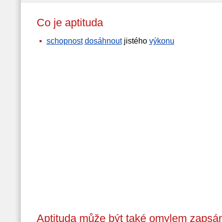
Co je aptituda
schopnost
dosáhnout
jistého
výkonu
Aptituda může být také omylem zapsán