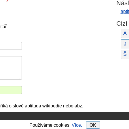
Násl
apti
Cizí
tář
A
J
Š
říká o slově aptituda wikipedie nebo abz.
Používáme cookies.
Více.
OK