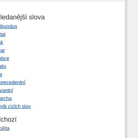
ledanější slova
ibundus
tal
ak
gar
obce
tiv
a
precedentní
vantní
garcha
ník cizích slov
chozí
bilita