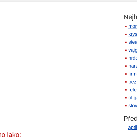
Nejh
mor
krys
ste
vaj
hrd
nara
firm
bez
rele
oli
slov
Před
apti
o jako: