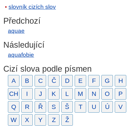
slovník cizích slov
Předchozí
aquae
Následující
aquafobie
Cizí slova podle písmen
A
B
C
Č
D
E
F
G
H
CH
I
J
K
L
M
N
O
P
Q
R
Ř
S
Š
T
U
Ú
V
W
X
Y
Z
Ž