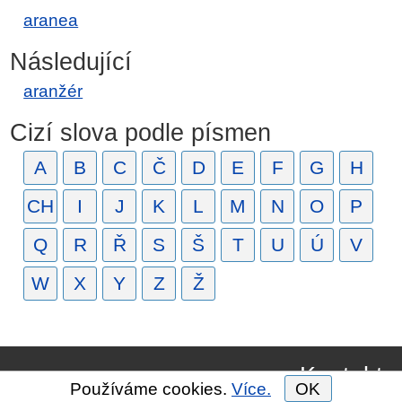
aranea
Následující
aranžér
Cizí slova podle písmen
A
B
C
Č
D
E
F
G
H
CH
I
J
K
L
M
N
O
P
Q
R
Ř
S
Š
T
U
Ú
V
W
X
Y
Z
Ž
Kontakt
Používáme cookies.
Více.
OK