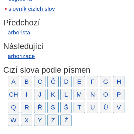
slovník cizích slov
Předchozí
arborista
Následující
arborizace
Cizí slova podle písmen
A
B
C
Č
D
E
F
G
H
CH
I
J
K
L
M
N
O
P
Q
R
Ř
S
Š
T
U
Ú
V
W
X
Y
Z
Ž