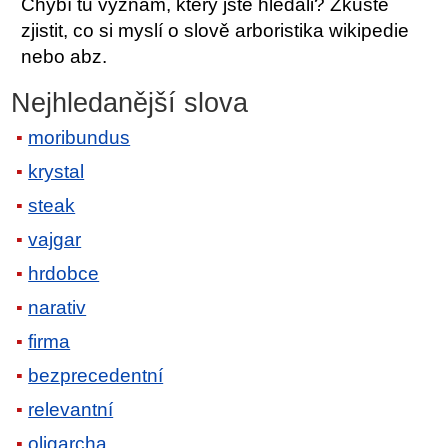
Chybí tu význam, který jste hledali? Zkuste
zjistit, co si myslí o slově arboristika wikipedie
nebo abz.
Nejhledanější slova
moribundus
krystal
steak
vajgar
hrdobce
narativ
firma
bezprecedentní
relevantní
oligarcha