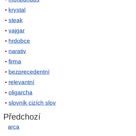
krystal
steak
vajgar
hrdobce
narativ
firma
bezprecedentní
relevantní
oligarcha
slovník cizích slov
Předchozí
arca