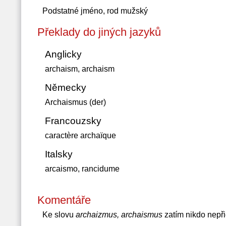
Podstatné jméno, rod mužský
Překlady do jiných jazyků
Anglicky
archaism, archaism
Německy
Archaismus (der)
Francouzsky
caractère archaïque
Italsky
arcaismo, rancidume
Komentáře
Ke slovu
archaizmus, archaismus
zatím nikdo nepř