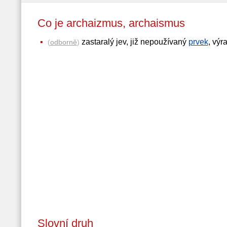
Co je archaizmus, archaismus
zastaralý jev, již nepoužívaný
prvek
, výr
(
odborně
)
Slovní druh