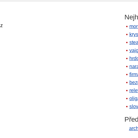
Nejh
az
mor
krys
ste
vaj
hrd
nara
firm
bez
rele
oli
slov
Před
arc