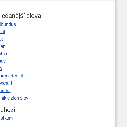
ledanější slova
ibundus
tal
ak
gar
obce
tiv
a
precedentní
vantní
garcha
ník cizích slov
chozí
haikum