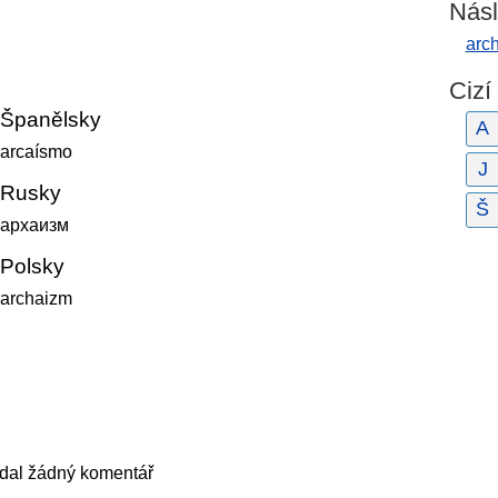
Násl
arc
Cizí
Španělsky
A
arcaísmo
J
Rusky
Š
архаизм
Polsky
archaizm
idal žádný komentář