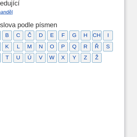
edující
handěl
 slova podle písmen
B
C
Č
D
E
F
G
H
CH
I
K
L
M
N
O
P
Q
R
Ř
S
T
U
Ú
V
W
X
Y
Z
Ž