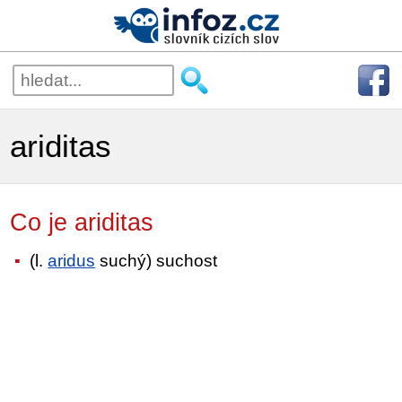
ariditas
Co je ariditas
(l.
aridus
suchý) suchost