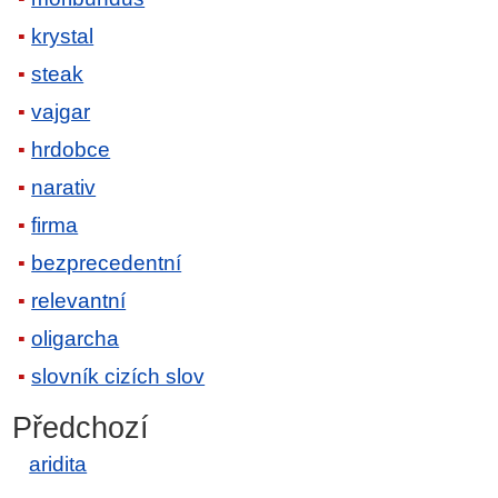
krystal
steak
vajgar
hrdobce
narativ
firma
bezprecedentní
relevantní
oligarcha
slovník cizích slov
Předchozí
aridita