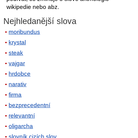
wikipedie nebo abz.
Nejhledanější slova
moribundus
krystal
steak
vajgar
hrdobce
narativ
firma
bezprecedentní
relevantní
oligarcha
slovník cizích slov