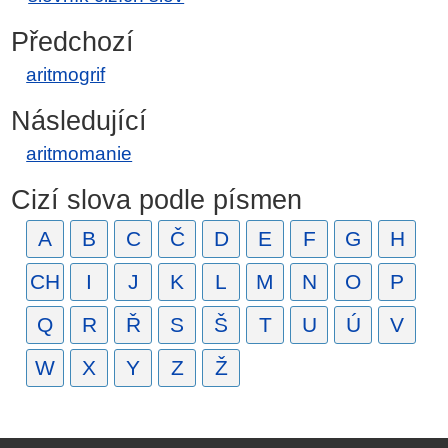
Předchozí
aritmogrif
Následující
aritmomanie
Cizí slova podle písmen
A
B
C
Č
D
E
F
G
H
CH
I
J
K
L
M
N
O
P
Q
R
Ř
S
Š
T
U
Ú
V
W
X
Y
Z
Ž