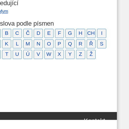
edující
ofym
 slova podle písmen
B
C
Č
D
E
F
G
H
CH
I
K
L
M
N
O
P
Q
R
Ř
S
T
U
Ú
V
W
X
Y
Z
Ž
Kontakt