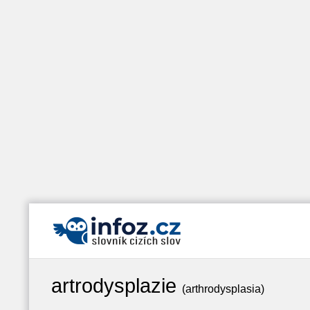
artrodysplazie
(arthrodysplasia)