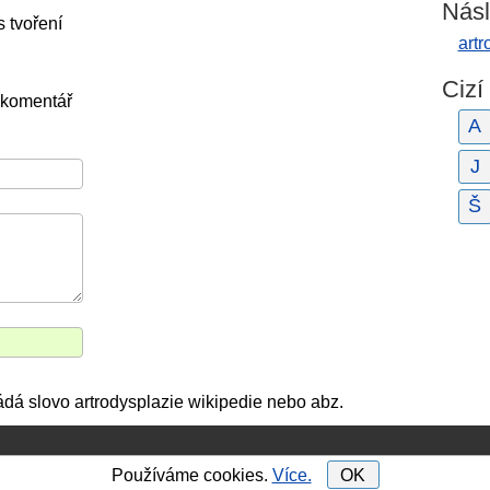
Násl
s tvoření
artr
Cizí
 komentář
A
J
Š
ádá slovo artrodysplazie wikipedie nebo abz.
Používáme cookies.
Více.
OK