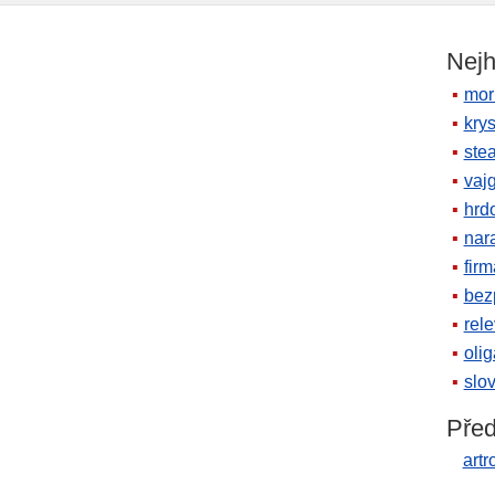
Nejh
mor
krys
ste
vaj
hrd
nara
firm
bez
rele
oli
slov
Před
artr