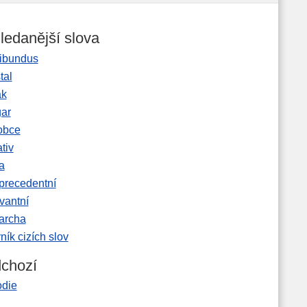
ledanější slova
ibundus
tal
ak
gar
obce
tiv
a
precedentní
vantní
garcha
ník cizích slov
chozí
odie