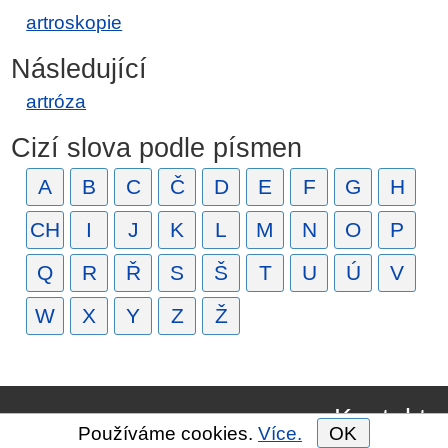
artroskopie
Následující
artróza
Cizí slova podle písmen
A
B
C
Č
D
E
F
G
H
CH
I
J
K
L
M
N
O
P
Q
R
Ř
S
Š
T
U
Ú
V
W
X
Y
Z
Ž
Kontakt
Používáme cookies.
Více.
OK