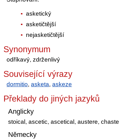
asketický
asketičtější
nejasketičtější
Synonymum
odříkavý, zdrženlivý
Související výrazy
dormitio
,
asketa
,
askeze
Překlady do jiných jazyků
Anglicky
stoical, ascetic, ascetical, austere, chaste
Německy