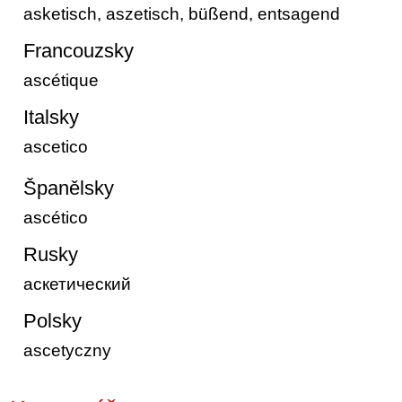
asketisch, aszetisch, büßend, entsagend
Francouzsky
ascétique
Italsky
ascetico
Španělsky
ascético
Rusky
аскетический
Polsky
ascetyczny