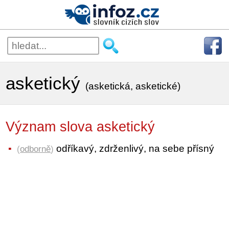
asketický
(asketická, asketické)
Význam slova asketický
odříkavý, zdrženlivý, na sebe přísný
(
odborně
)