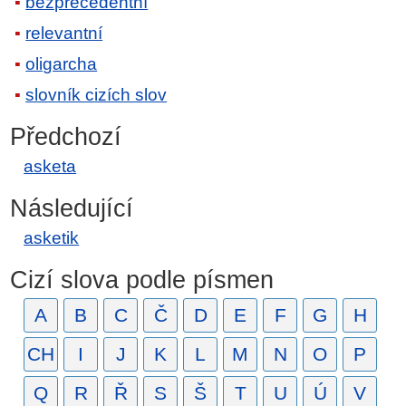
bezprecedentní
relevantní
oligarcha
slovník cizích slov
Předchozí
asketa
Následující
asketik
Cizí slova podle písmen
A
B
C
Č
D
E
F
G
H
CH
I
J
K
L
M
N
O
P
Q
R
Ř
S
Š
T
U
Ú
V