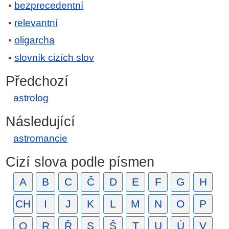
bezprecedentní
relevantní
oligarcha
slovník cizích slov
Předchozí
astrolog
Následující
astromancie
Cizí slova podle písmen
A
B
C
Č
D
E
F
G
H
CH
I
J
K
L
M
N
O
P
Q
R
Ř
S
Š
T
U
Ú
V