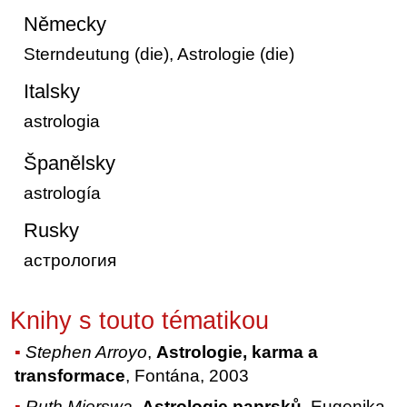
Německy
Sterndeutung (die), Astrologie (die)
Italsky
astrologia
Španělsky
astrología
Rusky
астрология
Knihy s touto tématikou
Stephen Arroyo
,
Astrologie, karma a
transformace
, Fontána, 2003
Ruth Mierswa
,
Astrologie paprsků
, Eugenika,