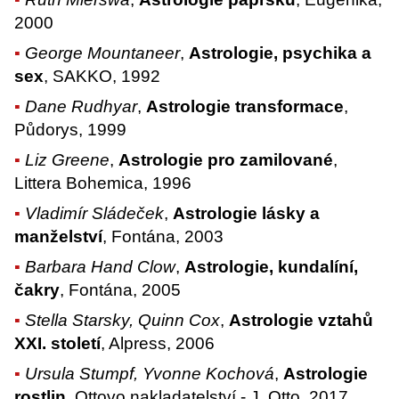
2000
George Mountaneer
,
Astrologie, psychika a
sex
, SAKKO, 1992
Dane Rudhyar
,
Astrologie transformace
,
Půdorys, 1999
Liz Greene
,
Astrologie pro zamilované
,
Littera Bohemica, 1996
Vladimír Sládeček
,
Astrologie lásky a
manželství
, Fontána, 2003
Barbara Hand Clow
,
Astrologie, kundalíní,
čakry
, Fontána, 2005
Stella Starsky, Quinn Cox
,
Astrologie vztahů
XXI. století
, Alpress, 2006
Ursula Stumpf, Yvonne Kochová
,
Astrologie
rostlin
, Ottovo nakladatelství - J. Otto, 2017