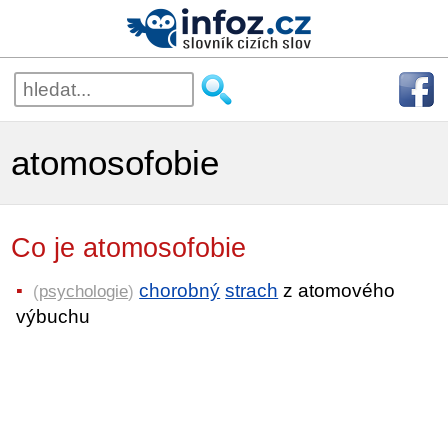
atomosofobie
Co je atomosofobie
chorobný
strach
z atomového
(
psychologie
)
výbuchu