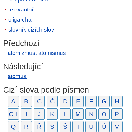
relevantní
oligarcha
slovník cizích slov
Předchozí
atomizmus, atomismus
Následující
atomus
Cizí slova podle písmen
A
B
C
Č
D
E
F
G
H
CH
I
J
K
L
M
N
O
P
Q
R
Ř
S
Š
T
U
Ú
V