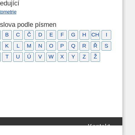
edující
tometrie
 slova podle písmen
B
C
Č
D
E
F
G
H
CH
I
K
L
M
N
O
P
Q
R
Ř
S
T
U
Ú
V
W
X
Y
Z
Ž
Kontakt