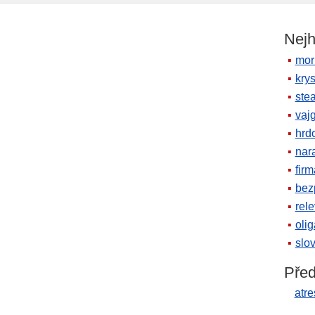
Nejh
mor
krys
ste
vaj
hrd
nara
firm
bez
rele
oli
slov
Před
atr