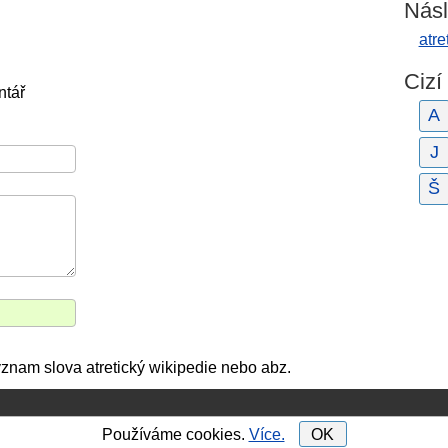
Násl
atre
Cizí
ntář
A
J
Š
ýznam slova atretický wikipedie nebo abz.
Používáme cookies.
Více.
OK