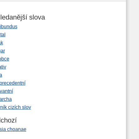
ledanější slova
ibundus
tal
ak
gar
obce
tiv
a
precedentní
vantní
garcha
ník cizích slov
chozí
esia choanae