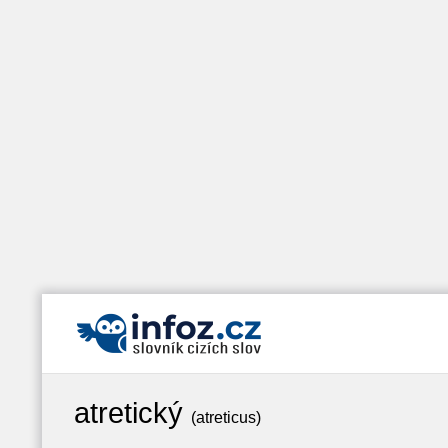
atretický
(atreticus)