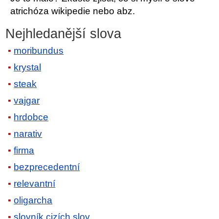
atrichóza wikipedie nebo abz.
Nejhledanější slova
moribundus
krystal
steak
vajgar
hrdobce
narativ
firma
bezprecedentní
relevantní
oligarcha
slovník cizích slov