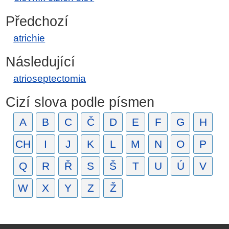
Předchozí
atrichie
Následující
atrioseptectomia
Cizí slova podle písmen
A
B
C
Č
D
E
F
G
H
CH
I
J
K
L
M
N
O
P
Q
R
Ř
S
Š
T
U
Ú
V
W
X
Y
Z
Ž