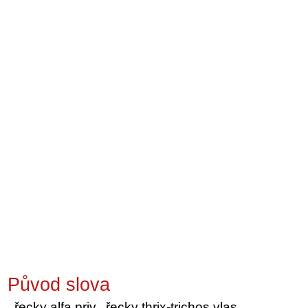
Původ slova
řecky alfa priv., řecky thrix-trichos vlas